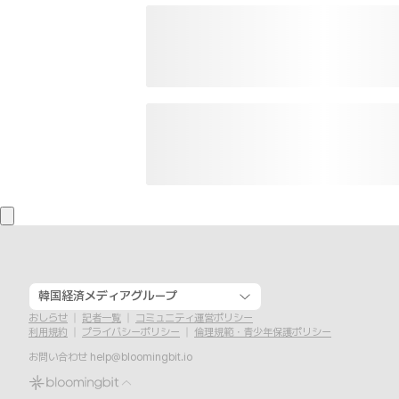
韓国経済メディアグループ
おしらせ
記者一覧
コミュニティ運営ポリシー
利用規約
プライバシーポリシー
倫理規範・青少年保護ポリシー
お問い合わせ
help@bloomingbit.io