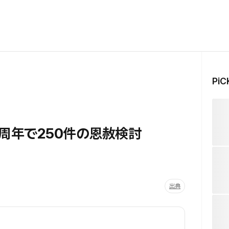
Pi
0周年で250件の恩赦検討
出典