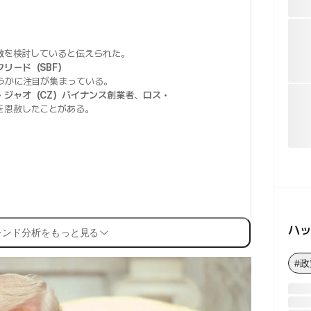
赦
を検討していると伝えられた。
リード（SBF）
うかに注目が集まっている。
・ジャオ（CZ）バイナンス創業者
、
ロス・
を恩赦したことがある。
ハ
レンド分析をもっと見る
#政