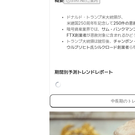
概要
STAT AIのご案内
ドナルド・トランプ米大統領が、
米建国250周年を記念して
250件の恩
暗号資産業界では、
サム・バンクマンフ
FTX創業者
が恩赦対象に含まれるかど
トランプ大統領は就任後、
チャンポン
ウルブリヒト氏シルクロード創業者
ら
期間別予測トレンドレポート
中長期のト