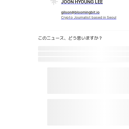
JOON HYOUNG LEE
gilson@bloomingbit.io
Crypto Journalist based in Seoul
このニュース、どう思いますか？