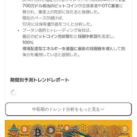
700万ドル相当のビットコイン
が交換業者や
OTC業者
に
移され、事実上の売却に当たると指摘した。
現在のペースが続けば、
10月には保有量が底をつくと分析した。
ブータン政府とトレーディング会社は、
最近の
ビットコイン売却取引
と
採掘中断説
を否定し、
100%
環境配慮型エネルギーを基盤に最新の採掘機を導入
して競
争力を維持していると説明した。
期間別予測トレンドレポート
中長期のトレンド分析をもっと見る