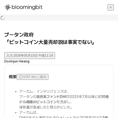
한국어
English
日本語
ブータン政府
「ビットコイン大量売却説は事実でない」
入力
2026年05月15日 午後11:19
Doohyun Hwang
概要
STAT AIのご案内
アーカム・インテリジェンスは、
ブータンの
政府系ファンドDHI
が2025年7月以降に約
10億
ドル規模のビットコイン
を売却し、
保有量が急減したと明らかにした。
アーカムは、
DHIのものと推定されるウォレットから2026年だけで
2億