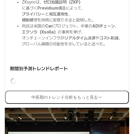
ZKsyncは、
ゼロ知識証明（ZKP）
に基づく
Previdium
構造によって、
プライバシー
と
相互運用性
、
規制順守
を同時に実現できると説明した。
同氏は米国の
Cari
プロジェクト、中東の
ADIチェーン
、
エクソラ（Xsolla）
の事例を挙げ、
オンチェーンインフラが
リアルタイム決済
や
コスト削減
、
グローバル展開の可能性を示していると述べた。
期間別予測トレンドレポート
中長期のトレンド分析をもっと見る