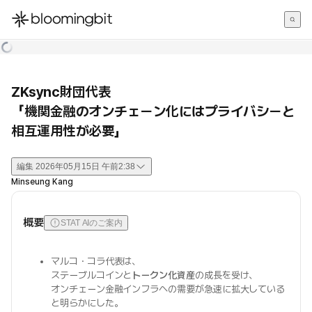
한국어
English
日本語
ZKsync財団代表
「機関金融のオンチェーン化にはプライバシーと
相互運用性が必要」
編集
2026年05月15日 午前2:38
Minseung Kang
概要
STAT AIのご案内
マルコ・コラ代表は、
ステーブルコインと
トークン化資産
の成長を受け、
オンチェーン金融インフラへの需要が急速に拡大している
と明らかにした。