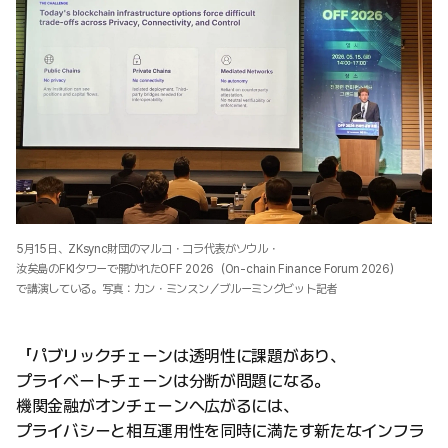
5月15日、ZKsync財団のマルコ・コラ代表がソウル・
汝矣島のFKIタワーで開かれたOFF 2026（On-chain Finance Forum 2026）
で講演している。写真：カン・ミンスン／ブルーミングビット記者
「パブリックチェーンは透明性に課題があり、
プライベートチェーンは分断が問題になる。
機関金融がオンチェーンへ広がるには、
プライバシーと相互運用性を同時に満たす新たなインフラ