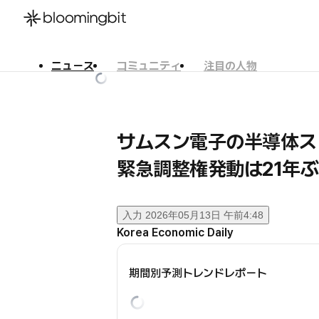
ニュース
コミュニティ
注目の人物
한국어
English
日本語
サムスン電子の半導体ス
緊急調整権発動は21年
入力
2026年05月13日 午前4:48
Korea Economic Daily
期間別予測トレンドレポート