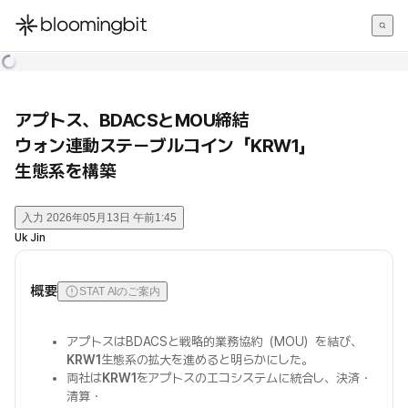
한국어
English
日本語
アプトス、BDACSとMOU締結
ウォン連動ステーブルコイン「KRW1」
生態系を構築
入力
2026年05月13日 午前1:45
Uk Jin
概要
STAT AIのご案内
アプトスはBDACSと戦略的業務協約（MOU）を結び、
KRW1
生態系の拡大を進めると明らかにした。
両社は
KRW1
をアプトスのエコシステムに統合し、決済・
清算・