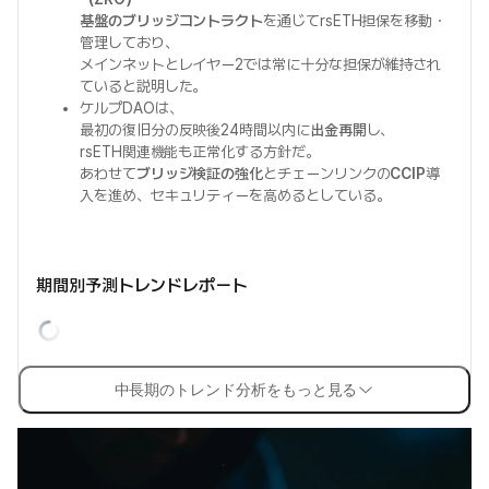
基盤のブリッジコントラクト
を通じてrsETH担保を移動・
管理しており、
メインネットとレイヤー2では常に十分な担保が維持され
ていると説明した。
ケルプDAOは、
最初の復旧分の反映後24時間以内に
出金再開
し、
rsETH関連機能も正常化する方針だ。
あわせて
ブリッジ検証の強化
とチェーンリンクの
CCIP
導
入を進め、セキュリティーを高めるとしている。
期間別予測トレンドレポート
中長期のトレンド分析をもっと見る