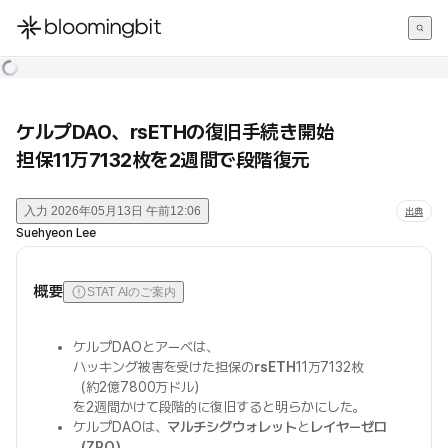
한국어
English
日本語
ケルプDAO、rsETHの復旧手続き開始
担保11万7132枚を2週間で段階復元
入力
2026年05月13日 午前12:06
出典
Suehyeon Lee
概要
STAT AIのご案内
ケルプDAOとアーベは、
ハッキング被害を受けた担保の
rsETH
11万7132枚
（約2億7800万ドル）
を2週間かけて段階的に復旧すると明らかにした。
ケルプDAOは、
マルチシグウォレット
と
レイヤーゼロ
（ZRO）