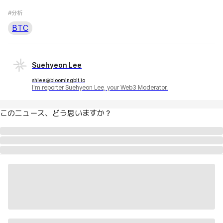
#分析
BTC
Suehyeon Lee
shlee@bloomingbit.io
I'm reporter Suehyeon Lee, your Web3 Moderator.
このニュース、どう思いますか？