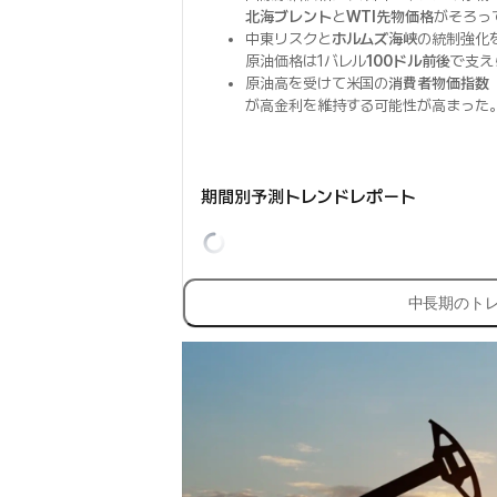
北海ブレント
と
WTI先物価格
がそろっ
中東リスクと
ホルムズ海峡
の統制強化
原油価格は1バレル
100ドル前後
で支え
原油高を受けて米国の
消費者物価指数（
が高金利を維持する可能性が高まった
期間別予測トレンドレポート
中長期のト