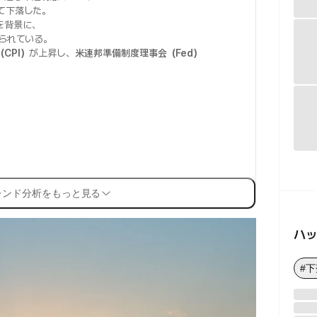
て下落した。
を背景に、
られている。
CPI）
が上昇し、
米連邦準備制度理事会（Fed）
。
レンド分析をもっと見る
ハ
#