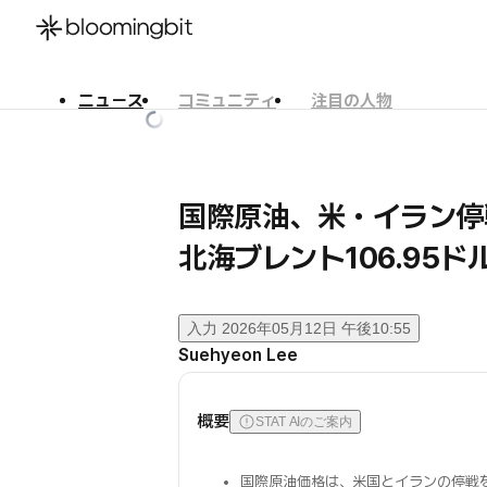
ニュース
コミュニティ
注目の人物
한국어
English
日本語
国際原油、米・イラン
北海ブレント106.95ド
入力
2026年05月12日 午後10:55
Suehyeon Lee
概要
STAT AIのご案内
国際原油価格は、米国とイランの停戦