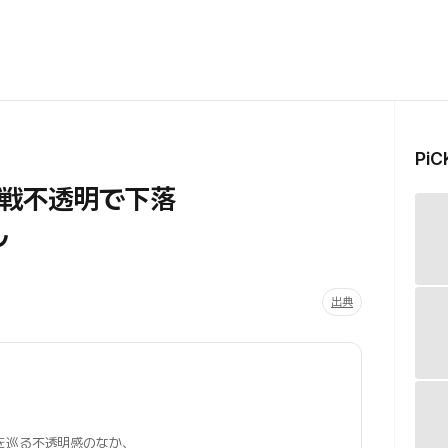
Pi
停戦不透明で下落
ル
出典
を巡る不透明感のなか、