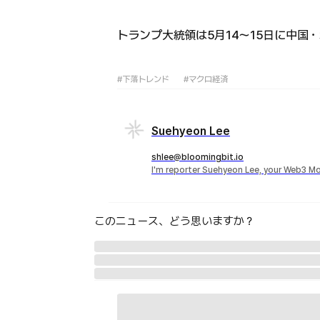
トランプ大統領は5月14〜15日に中
#下落トレンド
#マクロ経済
Suehyeon Lee
shlee@bloomingbit.io
I'm reporter Suehyeon Lee, your Web3 Mo
このニュース、どう思いますか？