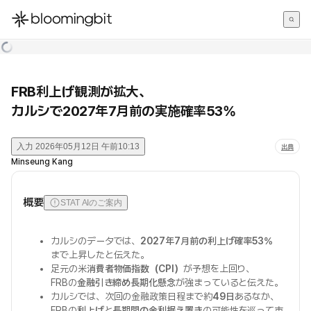
한국어
English
日本語
FRB利上げ観測が拡大、
カルシで2027年7月前の実施確率53%
入力
2026年05月12日 午前10:13
出典
Minseung Kang
概要
STAT AIのご案内
カルシのデータでは、
2027年7月前の利上げ確率53%
まで上昇したと伝えた。
足元の米
消費者物価指数（CPI）
が予想を上回り、
FRBの
金融引き締め長期化懸念
が強まっていると伝えた。
カルシでは、次回の金融政策日程まで約
49日
あるなか、
FRBの
利上げ
と
長期間の金利据え置き
の可能性を巡って市