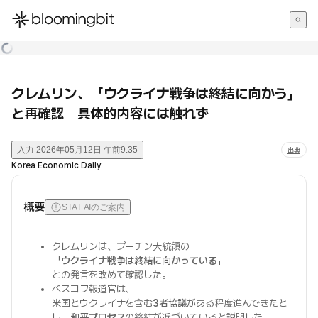
한국어
English
日本語
クレムリン、「ウクライナ戦争は終結に向かう」
と再確認 具体的内容には触れず
入力
2026年05月12日 午前9:35
出典
Korea Economic Daily
概要
STAT AIのご案内
クレムリンは、プーチン大統領の
「
ウクライナ戦争は終結に向かっている
」
との発言を改めて確認した。
ペスコフ報道官は、
米国とウクライナを含む
3者協議
がある程度進んできたと
し、
和平プロセス
の終結が近づいていると説明した。