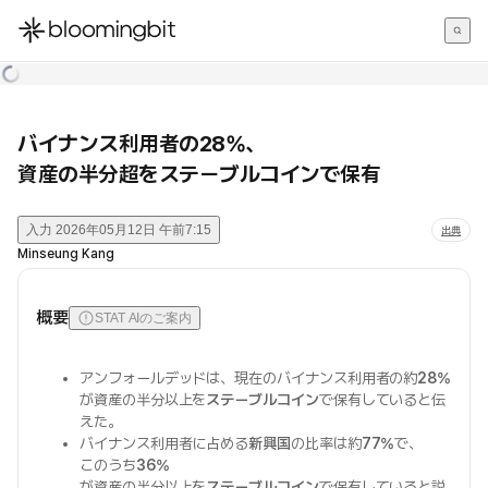
한국어
English
日本語
バイナンス利用者の28%、
資産の半分超をステーブルコインで保有
入力
2026年05月12日 午前7:15
出典
Minseung Kang
概要
STAT AIのご案内
アンフォールデッドは、現在のバイナンス利用者の約
28%
が資産の半分以上を
ステーブルコイン
で保有していると伝
えた。
バイナンス利用者に占める
新興国
の比率は約
77%
で、
このうち
36%
が資産の半分以上を
ステーブルコイン
で保有していると説