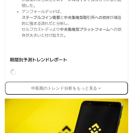
明した。
アンフォールデッドは、
ステーブルコイン需要
と
中央集権型取引所への依存
が構造
的に強まる流れだと分析し、
セルフカストディより
中央集権型プラットフォーム
への依
存が大きいと付け加えた。
期間別予測トレンドレポート
中長期のトレンド分析をもっと見る