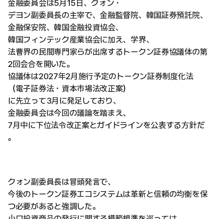
金融委員会は5月15日、クォン・
デヨン副委員長の主宰で、金融監督院、韓国証券預託院、
金融保安院、韓国金融投資協会、
韓国フィンテック産業協会に加え、学界、
法曹界の民間専門家らが出席するトークン証券協議体の第
2回会合を開いた。
協議体は2027年2月施行予定のトークン証券制度化法
（電子証券法・資本市場法改正案）
に先立って3月に発足しており、
金融委員会は今回の議論を踏まえ、
7月中に下位法令改正案とガイドラインを公表する方針だ
。
クォン副委員長は冒頭発言で、
今後のトークン証券エコシステムは革新と信頼の均衡を保
つ必要があると強調した。
小口投資商品の発行に関する模範規準を巡っては、