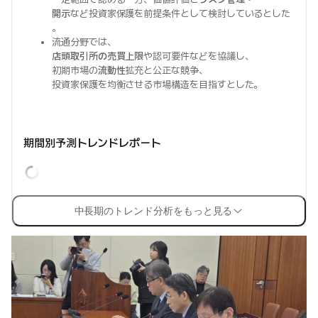
開示
など投資家保護を前提条件として検討しているとした
。
流通分野では、
店頭取引所の売買上限
や認可要件などを協議し、
初期市場の
流動性
拡充と公正な競争、
投資家保護を均衡させる市場構造を目指すとした。
期間別予測トレンドレポート
中長期のトレンド分析をもっと見る