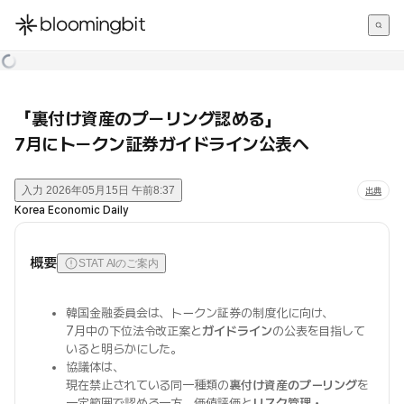
한국어
English
日本語
「裏付け資産のプーリング認める」
7月にトークン証券ガイドライン公表へ
入力
2026年05月15日 午前8:37
出典
Korea Economic Daily
概要
STAT AIのご案内
韓国金融委員会は、トークン証券の制度化に向け、
7月中の下位法令改正案と
ガイドライン
の公表を目指して
いると明らかにした。
協議体は、
現在禁止されている同一種類の
裏付け資産のプーリング
を
一定範囲で認める一方、価値評価と
リスク管理・