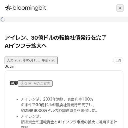
한국어
English
日本語
アイレン、30億ドルの転換社債発行を完了
AIインフラ拡大へ
入力
2026年05月15日 午前7:20
出典
Uk Jin
概要
STAT AIのご案内
アイレンは、2033年満期、表面利率
1.00%
の条件で
30億ドルの転換社債
発行を完了し、
約
29億6000万ドル
の純調達資金を確保した。
アイレンは、
調達資金を
運転資金
と
AIインフラ事業の拡大
に活用する計
画だ。