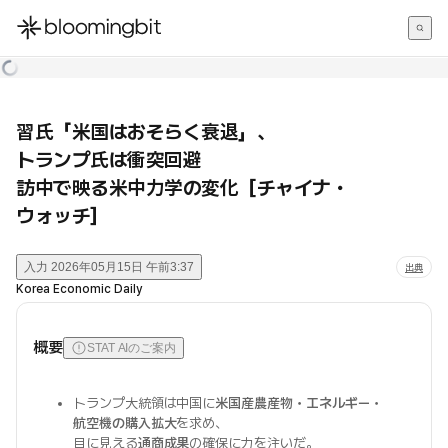
한국어
English
日本語
習氏「米国はおそらく衰退」、
トランプ氏は衝突回避
訪中で映る米中力学の変化［チャイナ・
ウォッチ］
入力
2026年05月15日 午前3:37
出典
Korea Economic Daily
概要
STAT AIのご案内
トランプ大統領は中国に
米国産農産物・エネルギー・
航空機の購入拡大
を求め、
目に見える
通商成果
の確保に力を注いだ。