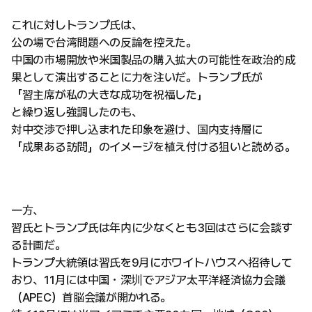
これに対しトランプ氏は、
公の場で台湾問題への反論を控えた。
中国の市場開放や米国製品の購入拡大の可能性を政治的成
果として演出することに力を注いだ。トランプ氏が
「習主席が私の大きな成功を祝福した」
と繰り返し強調したのも、
対中交渉で押し込まれた印象を避け、国内支持層に
「成果ある訪問」のイメージを植え付ける狙いと読める。
一方、
習氏とトランプ氏は年内に少なくとも3回はさらに会談す
る計画だ。
トランプ大統領は習氏を9月にホワイトハウスへ招待して
おり、11月には中国・深圳でアジア太平洋経済協力会議
（APEC）首脳会議が開かれる。