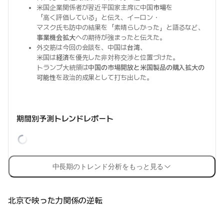
米国企業関係者が習近平国家主席に中国
市場
を
「高く評価している」と伝え、イーロン・
マスク氏も訪中の結果を「素晴らしかった」と語るなど、
事業機会拡大
への期待が強まったと伝えた。
外交筋は今回の会談を、中国は
台湾
、
米国は
経済
を優先した非対称交渉と位置づけた。
トランプ大統領は
中国の市場開放と米国製品の購入拡大の
可能性
を政治的成果として打ち出した。
期間別予測トレンドレポート
中長期のトレンド分析をもっと見る
北京で映った力関係の逆転