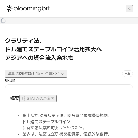
한국어
English
日本語
クラリティ法、
ドル建てステーブルコイン活用拡大へ
アジアへの資金流入余地も
編集
2026年05月15日 午前3:31
出典
Uk Jin
概要
STAT AIのご案内
米上院が
クラリティ法
、
暗号資産市場構造規制
、
ドル建てステーブルコイン
に関する法案を可決したと伝えた。
業界は、法案成立で
機関投資家
、
伝統的な銀行
、