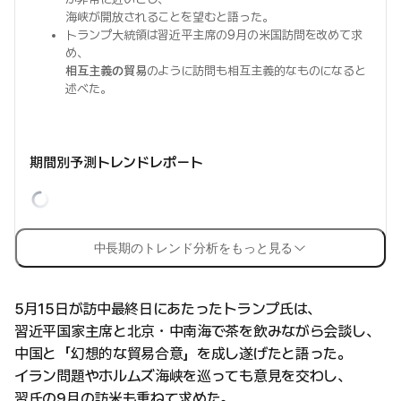
海峡が開放されることを望むと語った。
トランプ大統領は習近平主席の9月の米国訪問を改めて求
め、
相互主義の貿易
のように訪問も相互主義的なものになると
述べた。
期間別予測トレンドレポート
中長期のトレンド分析をもっと見る
5月15日が訪中最終日にあたったトランプ氏は、
習近平国家主席と北京・中南海で茶を飲みながら会談し、
中国と「幻想的な貿易合意」を成し遂げたと語った。
イラン問題やホルムズ海峡を巡っても意見を交わし、
習氏の9月の訪米も重ねて求めた。