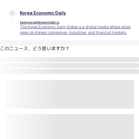
Korea Economic Daily
hankyung@bloomingbit.io
The Korea Economic Daily Global is a digital media where latest
news on Korean companies, industries, and financial markets.
このニュース、どう思いますか？