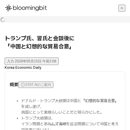
한국어
English
日本語
トランプ氏、習氏と会談後に
「中国と幻想的な貿易合意」
入力
2026年05月15日 午前2:08
Korea Economic Daily
概要
STAT AIのご案内
ドナルド・トランプ大統領は中国と
「幻想的な貿易合意」
を成し遂げ、
両国にとって素晴らしいことだと明らかにした。
トランプ大統領は、
イラン問題と
ホルムズ海峡
を巡る問題について中国と考え
が非常に近いとし、