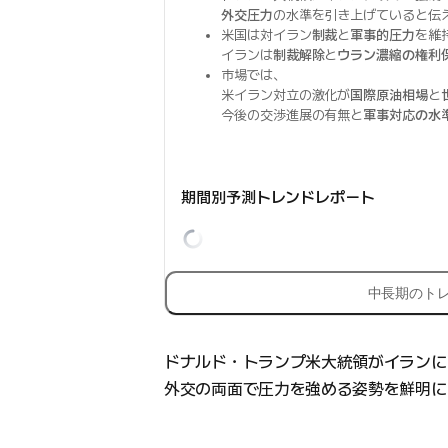
外交圧力
の水準を引き上げていると伝
米国は対イラン
制裁
と
軍事的圧力
を維
イランは
制裁解除
と
ウラン濃縮の権利
市場では、
米イラン対立の激化が
国際原油相場
と
今後の交渉進展の有無と
軍事対応の水
期間別予測トレンドレポート
中長期のト
ドナルド・トランプ米大統領がイランに
外交の両面で圧力を強める姿勢を鮮明に