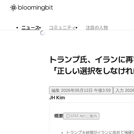
ニュース
コミュニティ
注目の人物
한국어
English
日本語
トランプ氏、イランに再
「正しい選択をしなけれ
編集
2026年05月12日 午後3:59
入力
202
JH Kim
概要
STAT AIのご案内
トランプ大統領がイランに改めて強硬