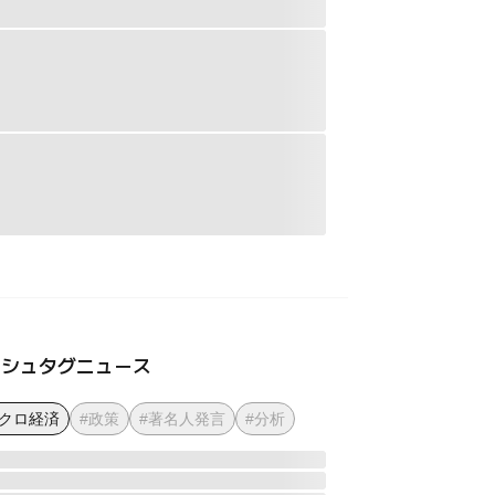
ッシュタグニュース
マクロ経済
#政策
#著名人発言
#分析