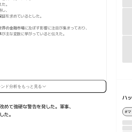
えた。
持し、
保証
を求めているとした。
世界の金融市場
に及ぼす影響に注目が集まっており、
準
が主な変数に挙がっていると伝えた。
レンド分析をもっと見る
ハ
改めて強硬な警告を発した。軍事、
#
した。