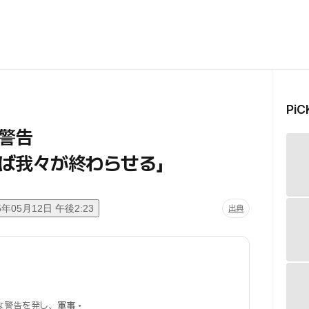
Pi
警告
ば我々が終わらせる」
6年05月12日 午後2:23
出典
な警告を発し、
軍事・