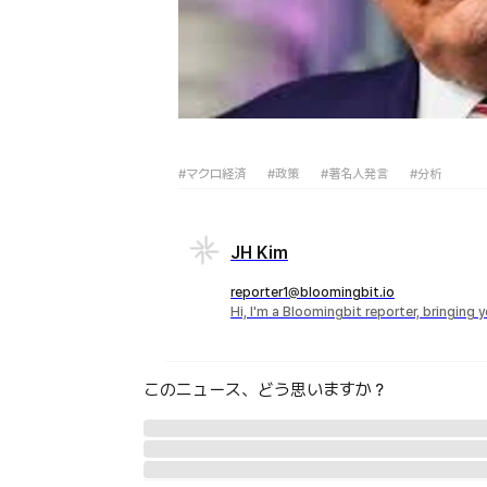
#マクロ経済
#政策
#著名人発言
#分析
JH Kim
reporter1@bloomingbit.io
Hi, I'm a Bloomingbit reporter, bringing
このニュース、どう思いますか？