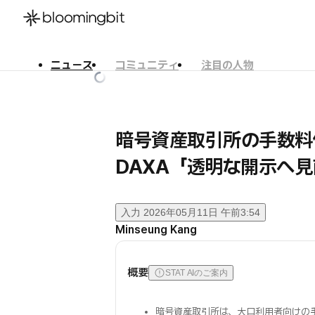
ニュース
コミュニティ
注目の人物
한국어
English
日本語
暗号資産取引所の手数料
DAXA「透明な開示へ
入力
2026年05月11日 午前3:54
Minseung Kang
概要
STAT AIのご案内
暗号資産取引所は、大口利用者向けの