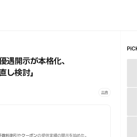
Pi
優遇開示が本格化、
見直し検討」
出典
手数料割引
や
クーポン
の提供実績の開示を始めた。