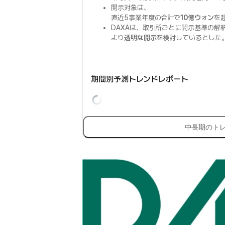
開示対象は、
直近5事業年度の合計で
10億ウォン
を
DAXAは、取引所ごとに開示基準の解
より
透明な開示
を検討しているとした
期間別予測トレンドレポート
中長期のト