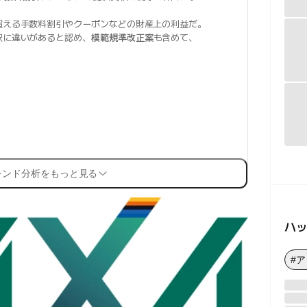
超える手数料割引やクーポンなどの財産上の利益だ。
釈に違いがあると認め、
模範規準改正案
も含めて、
。
レンド分析をもっと見る
ハ
#