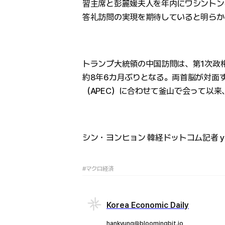
習主席と彭麗媛夫人を年内にワシントン
答礼訪問の実現を期待していると明らか
トランプ大統領の中国訪問は、第1次政権発
約8年6カ月ぶりとなる。両首脳が対面
（APEC）に合わせて釜山で会って以来
シン・ヨンヒョン 韓経ドットコム記者 yong
#マクロ経済
Korea Economic Daily
hankyung@bloomingbit.io