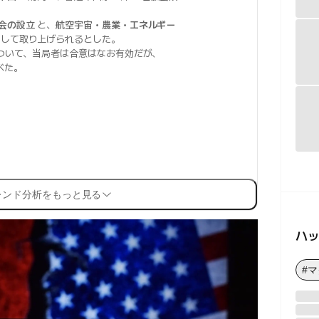
会の設立
と、
航空宇宙・農業・エネルギー
として取り上げられるとした。
ついて、当局者は合意はなお有効だが、
べた。
レンド分析をもっと見る
ハ
#