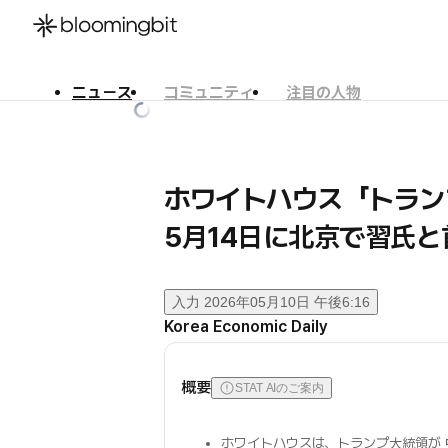
ニュース
コミュニティ
注目の人物
한국어
English
日本語
ホワイトハウス「トラン
5月14日に北京で習氏
入力
2026年05月10日 午後6:16
Korea Economic Daily
概要
STAT AIのご案内
ホワイトハウスは、トランプ大統領が