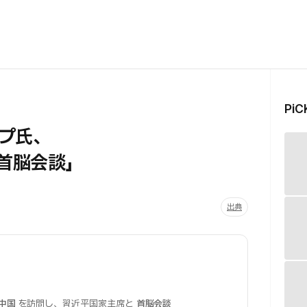
Pi
プ氏、
と首脳会談」
出典
中国
を訪問し、習近平国家主席と
首脳会談