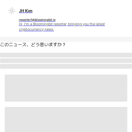
JH Kim
reporter1@bloomingbit.io
Hi, I'm a Bloomingbit reporter, bringing you the latest
cryptocurrency news.
このニュース、どう思いますか？