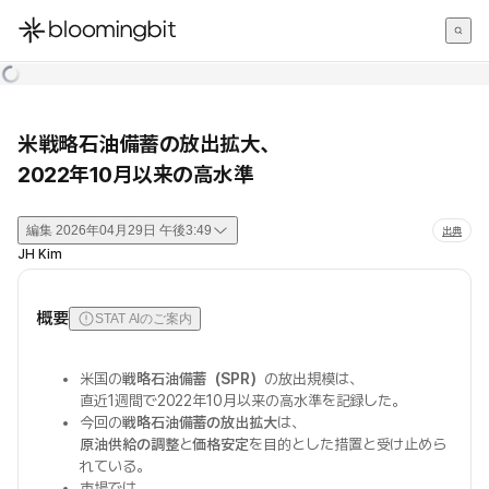
한국어
English
日本語
米戦略石油備蓄の放出拡大、
2022年10月以来の高水準
編集
2026年04月29日 午後3:49
出典
JH Kim
概要
STAT AIのご案内
米国の
戦略石油備蓄（SPR）
の放出規模は、
直近1週間で2022年10月以来の高水準を記録した。
今回の
戦略石油備蓄の放出拡大
は、
原油供給の調整
と
価格安定
を目的とした措置と受け止めら
れている。
市場では、