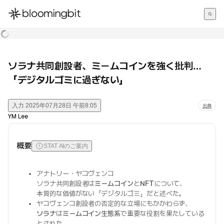
한국어
English
日本語
ソラナ共同創設者、ミームコインを強く批判…
「デジタルゴミに過ぎない」
入力
2025年07月28日 午前8:05
出典
YM Lee
概要
STAT AIのご案内
アナトリー・ヤコヴェンコ
ソラナ共同創設者は
ミームコイン
と
NFT
について、
本質的な価値がない「デジタルゴミ」だと述べた。
ヤコヴェンコ創設者の否定的な立場にもかかわらず、
ソラナ
は
ミームコイン生態系
で重要な役割を果たしている
とされた。