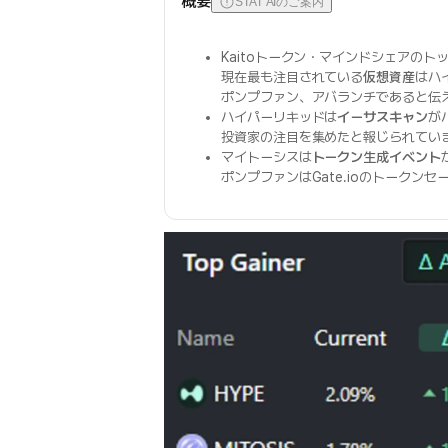
概要
STAT AIのご案内
Kaitoトークン・マインドシェアのト
現在最も注目されている
仮想資産
はハ
ポンプファン、アバランチであると伝
ハイパーリキッドは
イーサスキャン
が
投資家の注目を集めたと報じられてい
マイトーシスは
トークン生成イベント
ポンプファンはGate.ioのトークン