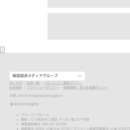
韓国経済メディアグループ
おしらせ
記者一覧
コミュニティ運営ポリシー
利用規約
プライバシーポリシー
倫理規範・青少年保護ポリシー
お問い合わせ
help@bloomingbit.io
ブルーミングビット
韓国 ソウル特別市 江南区 テヘラン路 217 10階
事業登録番号: 484-81-02340
通販番号: 2024-서울강남-01131
|
オンライン新聞登録番号: 서울,아537