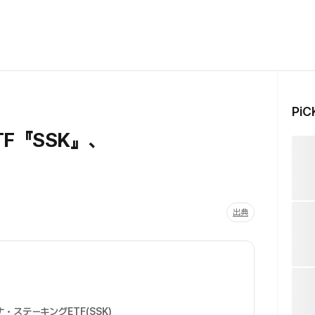
Pi
F『SSK』、
出典
・ステーキングETF(SSK)