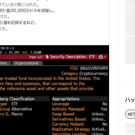
めていると報じられた。
取引量が2,000万ドルを突破し、
えた。
取引量を記録するなど、
れた。
ハ
#E