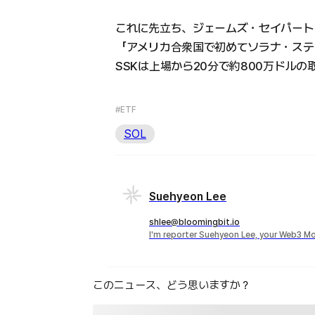
これに先立ち、ジェームズ・セイパート
「アメリカ合衆国で初めてソラナ・ステ
SSKは上場から20分で約800万ドル
#ETF
SOL
Suehyeon Lee
shlee@bloomingbit.io
I'm reporter Suehyeon Lee, your Web3 Mo
このニュース、どう思いますか？