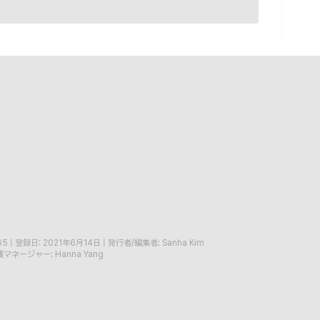
65
|
登録日: 2021年6月14日
|
発行者/編集者: Sanha Kim
マネージャー: Hanna Yang