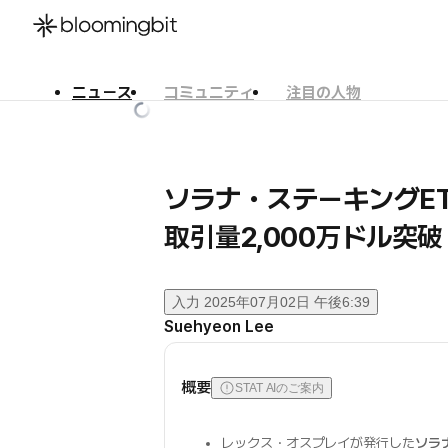
ニュース
コミュニティ
注目の人物
한국어
English
日本語
ソラナ・ステーキングET
取引量2,000万ドル突破
入力
2025年07月02日 午後6:39
Suehyeon Lee
概要
STAT AIのご案内
レックス・オスプレイが発行した
ソラナ