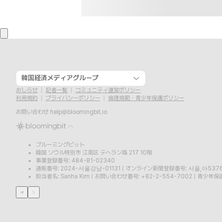
韓国経済メディアグループ
おしらせ
記者一覧
コミュニティ運営ポリシー
利用規約
プライバシーポリシー
倫理規範・青少年保護ポリシー
お問い合わせ
help@bloomingbit.io
ブルーミングビット
韓国 ソウル特別市 江南区 テヘラン路 217 10階
事業登録番号: 484-81-02340
通販番号: 2024-서울강남-01131
|
オンライン新聞登録番号: 서울,아537
担当者名: Sanha Kim
|
お問い合わせ番号: +82-2-554-7002
|
青少年保護