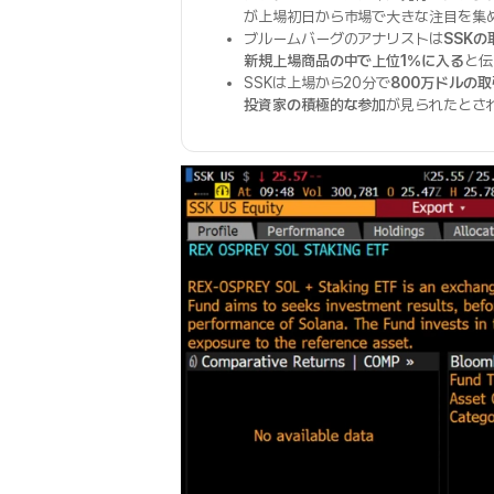
が上場初日から市場で大きな注目を集
ブルームバーグのアナリストは
SSKの
新規上場商品の中で上位1％に入る
と伝
SSKは上場から20分で
800万ドルの
投資家の積極的な参加
が見られたとさ