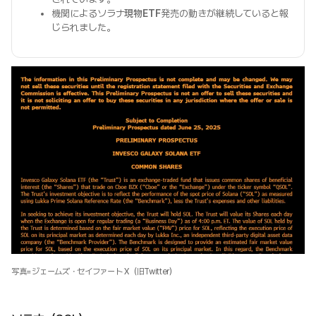
機関によるソラナ
現物ETF
発売の動きが継続していると報
じられました。
写真=ジェームズ・セイファート X（旧Twitter）