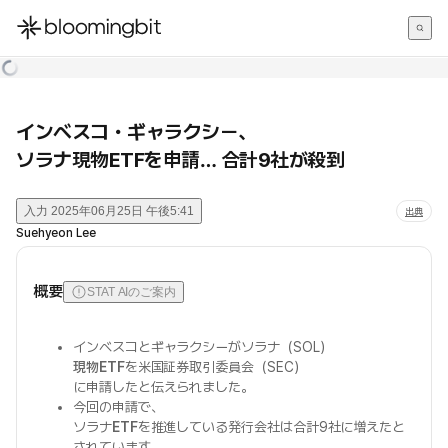
한국어
English
日本語
インベスコ・ギャラクシー、
ソラナ現物ETFを申請… 合計9社が殺到
入力
2025年06月25日 午後5:41
出典
Suehyeon Lee
概要
STAT AIのご案内
インベスコとギャラクシーがソラナ（SOL）
現物ETF
を米国証券取引委員会（SEC）
に申請したと伝えられました。
今回の申請で、
ソラナ
ETF
を推進している発行会社は合計9社に増えたと
されています。