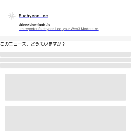
Suehyeon Lee
shlee@bloomingbit.io
I'm reporter Suehyeon Lee, your Web3 Moderator.
このニュース、どう思いますか？