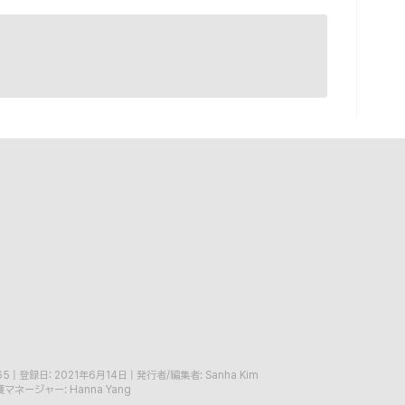
65
|
登録日: 2021年6月14日
|
発行者/編集者: Sanha Kim
マネージャー: Hanna Yang