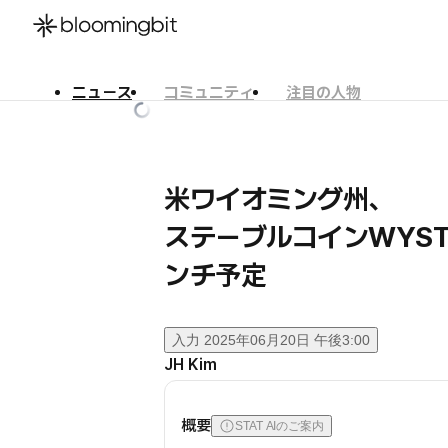
ニュース
コミュニティ
注目の人物
한국어
English
日本語
米ワイオミング州、
ステーブルコインWYS
ンチ予定
入力
2025年06月20日 午後3:00
JH Kim
概要
STAT AIのご案内