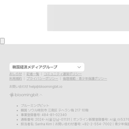
韓国経済メディアグループ
おしらせ
記者一覧
コミュニティ運営ポリシー
利用規約
プライバシーポリシー
倫理規範・青少年保護ポリシー
お問い合わせ
help@bloomingbit.io
ブルーミングビット
韓国 ソウル特別市 江南区 テヘラン路 217 10階
事業登録番号: 484-81-02340
通販番号: 2024-서울강남-01131
|
オンライン新聞登録番号: 서울,아537
担当者名: Sanha Kim
|
お問い合わせ番号: +82-2-554-7002
|
青少年保護