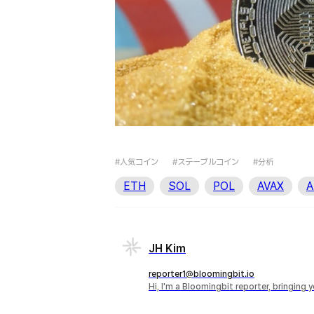
#人気コイン
#ステーブルコイン
#分析
ETH
SOL
POL
AVAX
A
JH Kim
reporter1@bloomingbit.io
Hi, I'm a Bloomingbit reporter, bringing