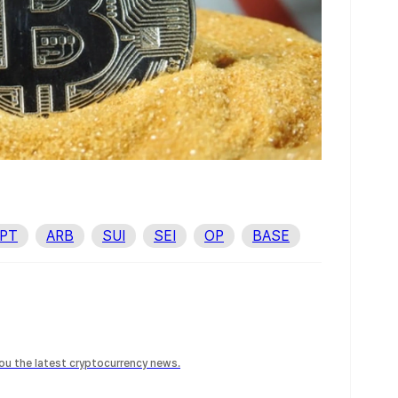
PT
ARB
SUI
SEI
OP
BASE
 you the latest cryptocurrency news.