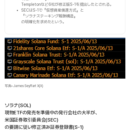
Templetonなど6社が修正版S-1を提出したとされる。
SECはS-1で『仮想資産償還方式』と
『ソラナステーキング報酬構造』
の明確化を求めたという。
写真=James Seyffart X(X)
ソラナ(SOL)
現物ETFの発売を準備中の発行会社の大半が、
米国証券取引委員会(SEC)
の要請に従い修正済み証券登録書(S-1)