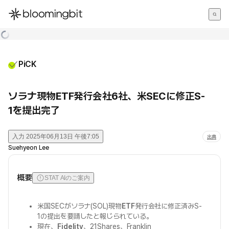
한국어
English
日本語
PiCK
ソラナ現物ETF発行会社6社、米SECに修正S-
1を提出完了
入力
2025年06月13日 午後7:05
出典
Suehyeon Lee
概要
STAT AIのご案内
米国SECがソラナ(SOL)現物
ETF
発行会社に修正済みS-
1の提出を要請したと報じられている。
現在、
Fidelity
、21Shares、Franklin