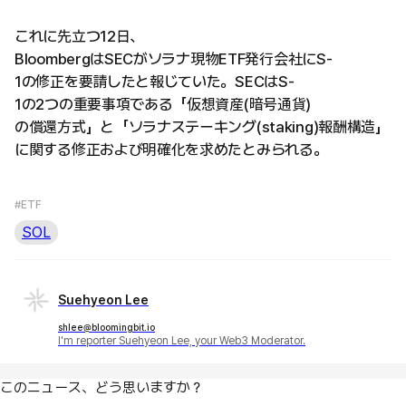
これに先立つ12日、
BloombergはSECがソラナ現物ETF発行会社にS-
1の修正を要請したと報じていた。SECはS-
1の2つの重要事項である「仮想資産(暗号通貨)
の償還方式」と「ソラナステーキング(staking)報酬構造」
に関する修正および明確化を求めたとみられる。
#ETF
SOL
Suehyeon Lee
shlee@bloomingbit.io
I'm reporter Suehyeon Lee, your Web3 Moderator.
このニュース、どう思いますか？