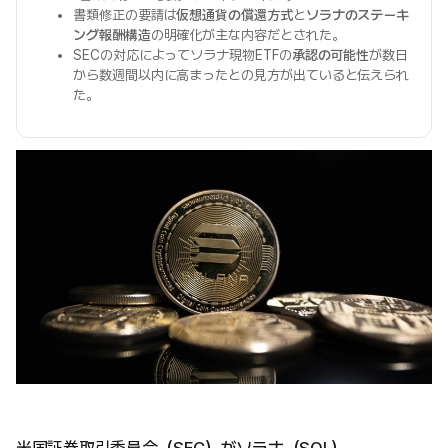
書類修正の要請は
仮想通貨の償還方式
と
ソラナのステーキ
ング報酬構造
の明確化が主な内容だとされた。
SECの対応によってソラナ現物ETFの
承認の可能性
が数日
から数週間以内に高まったとの見方が出ていると伝えられ
た。