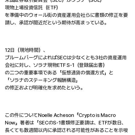
米国証券取引委員会（SEC）がソラナ（SOL）
現物上場投資信託（ETF）
を準備中のウォール街の資産運用会社らに書類の修正を要
請し、承認が間近だという期待が高まっている。
12日（現地時間）、
ブルームバーグによればSECは少なくとも3社の資産運用
会社に対し、ソラナ現物ETF S-1（登録届出書）
の二つの重要事項である「仮想通貨の償還方式」と
「ソラナのステーキング報酬構造」
の修正および明確化を求めたという。
この件についてNoelle Acheson『Crypto is Macro
Now』著者は「SECのS-1書類修正要請は、ETFが数日、
長くても数週間以内に承認される可能性があることを示唆