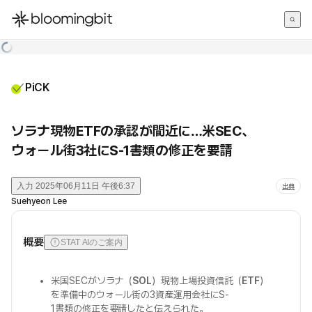
한국어
English
日本語
PiCK
ソラナ現物ETFの承認が間近に…米SEC、
ウォール街3社にS-1書類の修正を要請
入力
2025年06月11日 午後6:37
出典
Suehyeon Lee
概要
STAT AIのご案内
米国SECがソラナ（
SOL
）現物上場投資信託（
ETF
）
を準備中のウォール街の3資産運用会社にS-
1書類の修正を要請したと伝えられた。