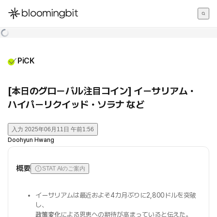
한국어
English
日本語
PiCK
[本日のグローバル注目コイン] イーサリアム・
ハイパーリクイッド・ソラナ など
入力
2025年06月11日 午前1:56
Doohyun Hwang
概要
STAT AIのご案内
イーサリアムは最近およそ4カ月ぶりに2,800ドルを突破
し、
政策変化
による恩恵への期待が高まっていると伝えた。