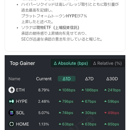
ハイパーリクイッドは高レバレッジ取引とともに取引量が
過去最高を記録し、
プラットフォームトークン
HYPE
が7％
上昇したと述べた。
ソラナは
現物ETF（上場投資信託）
承認の期待感で上昇傾向を見せており、
SECが迅速な承認の意志を示していると報じた。