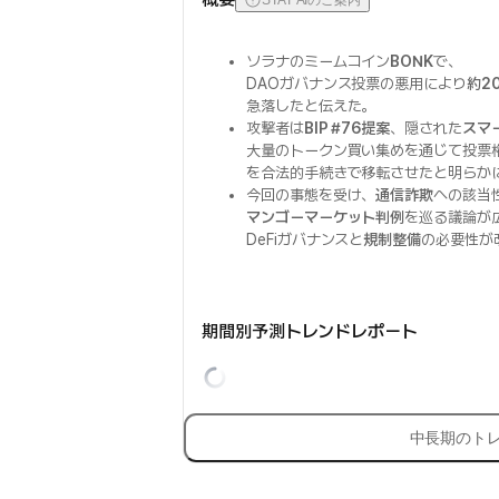
STAT AIのご案内
ソラナのミームコイン
BONK
で、
DAOガバナンス投票の悪用により
約2
急落したと伝えた。
攻撃者は
BIP #76提案
、隠された
スマ
大量のトークン買い集めを通じて投票
を合法的手続きで移転させたと明らか
今回の事態を受け、
通信詐欺
への該当
マンゴーマーケット判例
を巡る議論が
DeFiガバナンスと
規制整備
の必要性が
期間別予測トレンドレポート
中長期のト