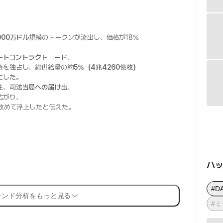
000万ドル
規模のトークンが流出し、価格が18%
ートコントラクト
コード、
権を独占し、総供給量の約
5%（4兆4260億枚）
にした。
性、
司法当局への届け出
、
広がり、
改めて浮上したと伝えた。
ハ
#D
レンド分析をもっと見る
#