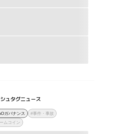
ッシュタグニュース
AOガバナンス
#事件・事故
ミームコイン