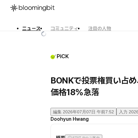
ニュース
コミュニティ
注目の人物
한국어
English
日本語
PiCK
BONKで投票権買い占
価格18%急落
編集
2026年07月07日 午前7:52
入力
202
Doohyun Hwang
概要