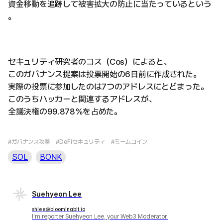
資金移動を追跡して被害拡大の防止に当たっているという
。
セキュリティ研究者のコス（Cos）によると、
このガバナンス提案は投票開始の6日前に作成された。
実際の投票に参加したのは7つのアドレスにとどまった。
このうちハッカーと関連するアドレスが、
全議決権の99.878％を占めた。
#ガバナンス攻撃
#DeFiセキュリティ
#ミームコイン
SOL
BONK
Suehyeon Lee
shlee@bloomingbit.io
I'm reporter Suehyeon Lee, your Web3 Moderator.