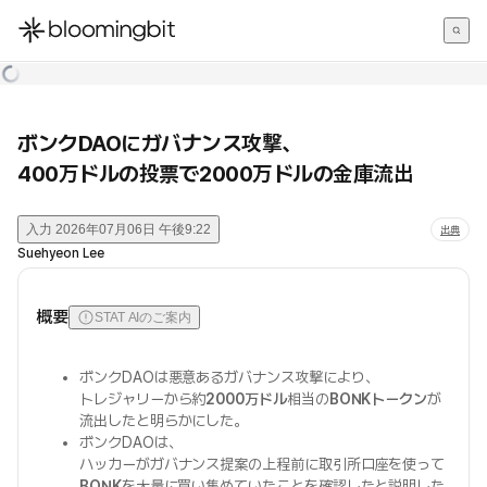
한국어
English
日本語
ボンクDAOにガバナンス攻撃、
400万ドルの投票で2000万ドルの金庫流出
入力
2026年07月06日 午後9:22
出典
Suehyeon Lee
概要
STAT AIのご案内
ボンクDAOは悪意あるガバナンス攻撃により、
トレジャリーから約
2000万ドル
相当の
BONKトークン
が
流出したと明らかにした。
ボンクDAOは、
ハッカーがガバナンス提案の上程前に取引所口座を使って
BONK
を大量に買い集めていたことを確認したと説明した