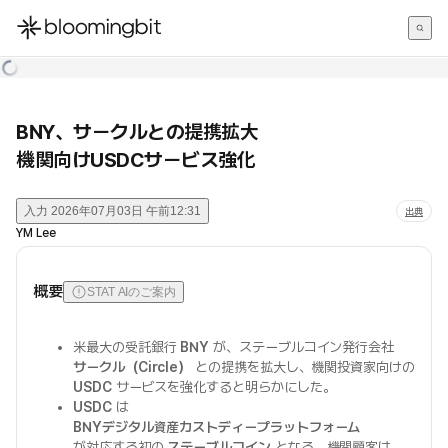
한국어
English
日本語
BNY、サークルとの提携拡大
機関向けUSDCサービス強化
入力
2026年07月03日 午前12:31
出典
YM Lee
概要
STAT AIのご案内
米最大の受託銀行
BNY
が、ステーブルコイン発行会社
サークル（Circle）
との提携を拡大し、機関投資家向けの
USDC
サービスを強化すると明らかにした。
USDC
は
BNYデジタル資産カストディープラットフォーム
が対応する初の
ステーブルコイン
となる。機関顧客は