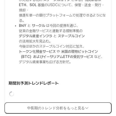
ETH
、
SOL
基盤のUSDCについて、保管・送金・発行・
焼却・
償還を単一の銀行プラットフォームで処理できるようにな
る。
BNY
と
サークル
は今回の提携を通じ、
従来の金融サービスと連動する規制準拠の
デジタル資産インフラ
と
ステーブルコイン
の活用拡大を見込む。
今後はほかのステーブルコイン対応に加え、
トークン化預金サービス
や
米国の現物ビットコイン
（BTC）およびイーサリアムETFの受託サービス
など、
デジタル資産事業も広げる方針だ。
期間別予測トレンドレポート
中長期のトレンド分析をもっと見る