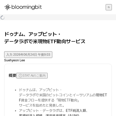
한국어
English
日本語
ドゥナム、アップビット・
データラボで米現物ETF動向サービス
入力
2026年06月24日 午後9:03
Suehyeon Lee
概要
STAT AIのご案内
ドゥナムは、アップビット・
データラボで米国のビットコインとイーサリアムの
現物ET
F
資金フローを提供する「現物ETF動向」
サービスを始めたと発表した。
アップビット・データラボは、
ETF純流入額
、
累積純流入規模
、
運用資産残高（AUM）
、