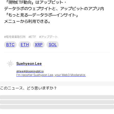
「現物ETF動向」はアップビット・
データラボのウェブサイトと、アップビットのアプリ内
「もっと見る―データラボ―インサイト」
メニューから利用できる。
#暗号資産取引所
#ETF
#アップデート
BTC
ETH
XRP
SOL
Suehyeon Lee
shlee@bloomingbit.io
I'm reporter Suehyeon Lee, your Web3 Moderator.
このニュース、どう思いますか？