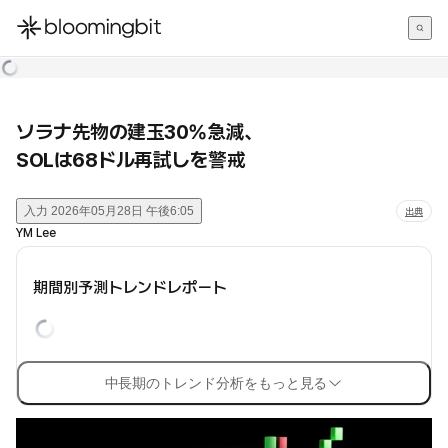
한국어
English
日本語
ソラナ先物の建玉30%急減、
SOLは68ドル再試しを警戒
入力
2026年05月28日 午後6:05
出典
YM Lee
期間別予測トレンドレポート
中長期のトレンド分析をもっと見る