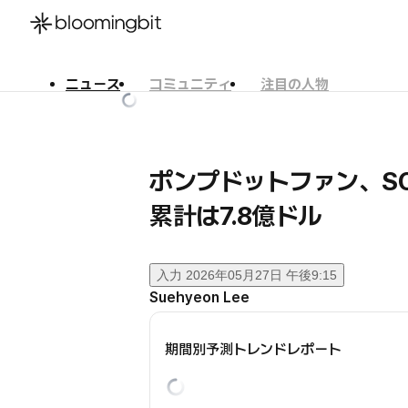
ニュース
コミュニティ
注目の人物
한국어
English
日本語
ポンプドットファン、S
累計は7.8億ドル
入力
2026年05月27日 午後9:15
Suehyeon Lee
期間別予測トレンドレポート