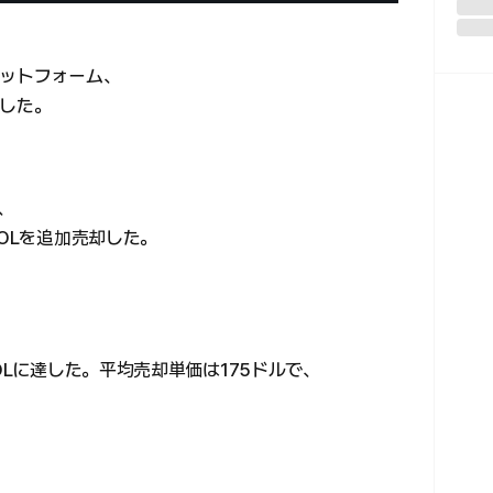
ラットフォーム、
却した。
、
SOLを追加売却した。
OLに達した。平均売却単価は175ドルで、
。