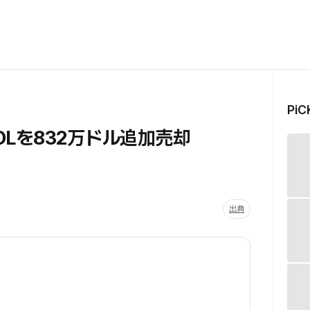
Pi
OLを832万ドル追加売却
出典