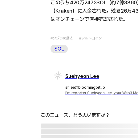
このうち420万2472SOL（約7億3
（Kraken）に入金された。残る26万43
はオンチェーンで直接売却された。
#クジラの動き
#アルトコイン
SOL
Suehyeon Lee
shlee@bloomingbit.io
I'm reporter Suehyeon Lee, your Web3 Mo
このニュース、どう思いますか？