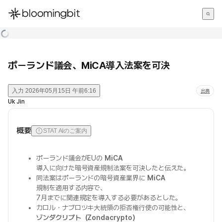
한국어
English
日本語
ポーランド議会、MiCA導入法案を可決
入力
2026年05月15日 午前6:16
出典
Uk Jin
概要
STAT AIのご案内
ポーランド議会がEUの
MiCA
導入に向けた暗号資産規制法案を可決したと伝えた。
同法案はポーランドの暗号資産業界に
MiCA
規制を適用する内容で、
7月までに関連規定を導入する必要があるとした。
カロル・ナブロツキ大統領の拒否権行使の可能性と、
ゾンダクリプト（Zondacrypto）