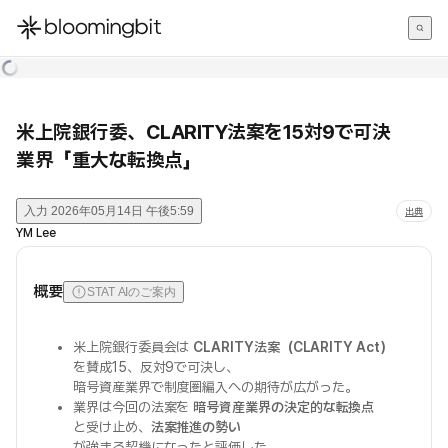
한국어
English
日本語
米上院銀行委、CLARITY法案を15対9で可決
業界「重大な転換点」
入力
2026年05月14日 午後5:59
出典
YM Lee
概要
STAT AIのご案内
米上院銀行委員会は
CLARITY法案（CLARITY Act）
を賛成15、反対9で可決し、
暗号資産業界で制度圏編入への期待が広がった。
業界は今回の法案を
暗号資産業界の決定的な転換点
と受け止め、
法案推進の勢い
が強まる契機になったと評価した。