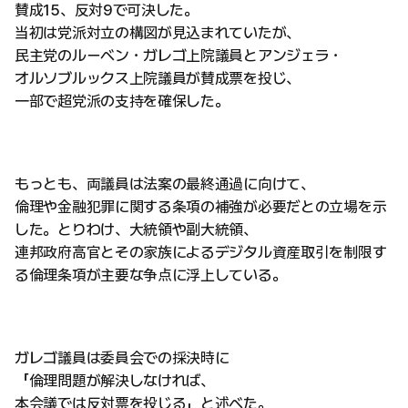
賛成15、反対9で可決した。
当初は党派対立の構図が見込まれていたが、
民主党のルーベン・ガレゴ上院議員とアンジェラ・
オルソブルックス上院議員が賛成票を投じ、
一部で超党派の支持を確保した。
もっとも、両議員は法案の最終通過に向けて、
倫理や金融犯罪に関する条項の補強が必要だとの立場を示
した。とりわけ、大統領や副大統領、
連邦政府高官とその家族によるデジタル資産取引を制限す
る倫理条項が主要な争点に浮上している。
ガレゴ議員は委員会での採決時に
「倫理問題が解決しなければ、
本会議では反対票を投じる」と述べた。