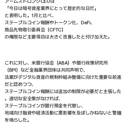
アームストロングCEOは
「今日は暗号資産業界にとって歴史的な日だ」
と表明した。1月と比べ、
ステーブルコイン報酬やトークン化、DeFi、
商品先物取引委員会（CFTC）
の権限など主要項目は大きく改善したと付け加えた。
これに対し、米銀行協会（ABA）や銀行政策研究所
（BPI）など金融業界団体は共同声明で、
法案がデジタル資産の規制枠組み整備に向けた重要な前進
だと認めつつ、
ステーブルコイン報酬には追加の制限が必要だと主張した
。適切な安全策がなければ、
ステーブルコインが銀行預金を代替し、
地域向け融資や経済活動に悪影響を及ぼしかねないと警鐘
を鳴らした。