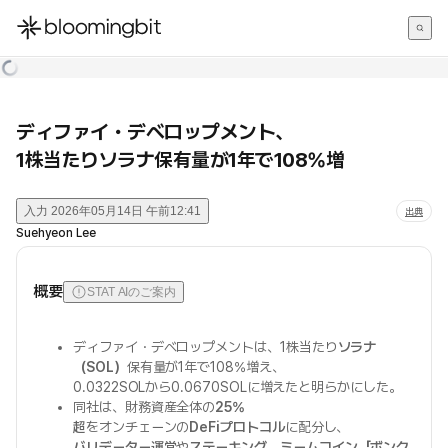
한국어
English
日本語
ディファイ・デベロップメント、
1株当たりソラナ保有量が1年で108%増
入力
2026年05月14日 午前12:41
出典
Suehyeon Lee
概要
STAT AIのご案内
ディファイ・デベロップメントは、1株当たり
ソラナ
（SOL）
保有量が1年で108%増え、
0.0322SOLから0.0670SOLに増えたと明らかにした。
同社は、財務資産全体の
25%
超
をオンチェーンの
DeFiプロトコル
に配分し、
バリデーター運営
や
ステーキング
、
ミームコイン「ボンク