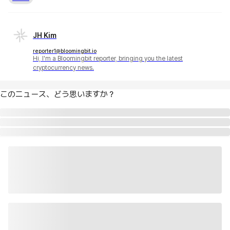
JH Kim
reporter1@bloomingbit.io
Hi, I'm a Bloomingbit reporter, bringing you the latest
cryptocurrency news.
このニュース、どう思いますか？