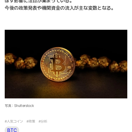
ぼす影響に注目が集まっている。
今後の政策発表や機関資金の流入が主な変数となる。
写真：Shutterstock
#人気コイン
#政策
#分析
BTC