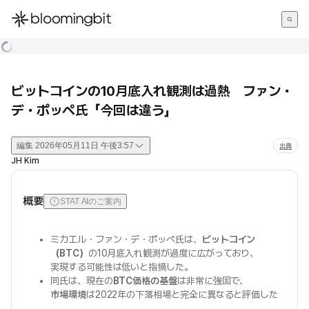
한국어
English
日本語
ビットコインの10月底入れ観測は過熱 ファン・
デ・ポッペ氏「今回は違う」
編集
2026年05月11日 午後3:57
出典
JH Kim
概要
STAT AIのご案内
ミカエル・ファン・デ・ポッペ氏は、
ビットコイン
（BTC）
の10月底入れ観測が過度に広がっており、
実現する可能性は低いと指摘した。
同氏は、現在の
BTC価格の基盤
は非常に強固で、
市場環境
は2022年の下落相場と完全に異なると評価した
。