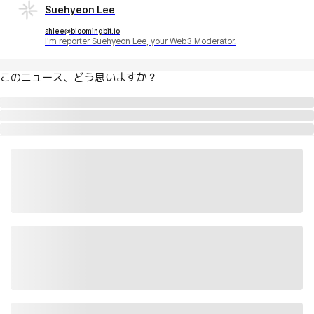
Suehyeon Lee
shlee@bloomingbit.io
I'm reporter Suehyeon Lee, your Web3 Moderator.
このニュース、どう思いますか？