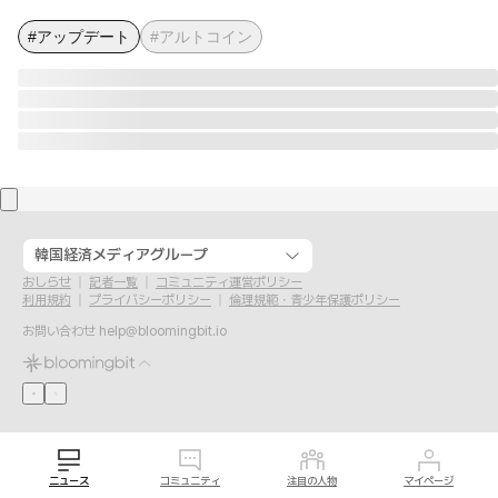
#アップデート
#アルトコイン
韓国経済メディアグループ
おしらせ
記者一覧
コミュニティ運営ポリシー
利用規約
プライバシーポリシー
倫理規範・青少年保護ポリシー
お問い合わせ
help@bloomingbit.io
ニュース
コミュニティ
注目の人物
マイページ