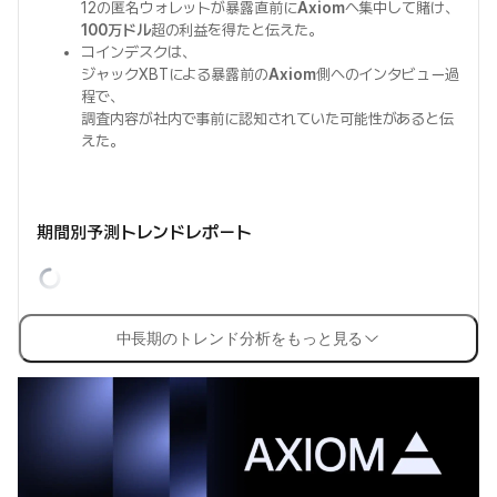
12の匿名ウォレットが暴露直前に
Axiom
へ集中して賭け、
100万ドル
超の利益を得たと伝えた。
コインデスクは、
ジャックXBTによる暴露前の
Axiom
側へのインタビュー過
程で、
調査内容が社内で事前に認知されていた可能性があると伝
えた。
期間別予測トレンドレポート
中長期のトレンド分析をもっと見る