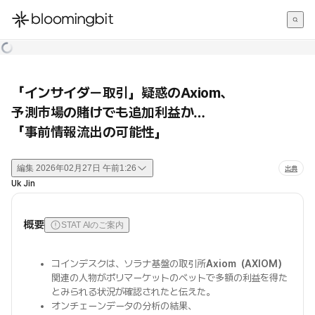
한국어
English
日本語
「インサイダー取引」疑惑のAxiom、
予測市場の賭けでも追加利益か…
「事前情報流出の可能性」
編集
2026年02月27日 午前1:26
出典
Uk Jin
概要
STAT AIのご案内
コインデスクは、ソラナ基盤の取引所
Axiom（AXIOM）
関連の人物がポリマーケットのベットで多額の利益を得た
とみられる状況が確認されたと伝えた。
オンチェーンデータの分析の結果、