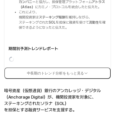
カンパニー
と協力し、担保管理プラットフォーム
アトラス
（Atlas）
にカミノ・プロトコルを統合したと伝えた。
これにより、
機関投資家は
ステーキング報酬
を維持しながら、
ステーキングされた
SOL
を担保に融資を受けて
流動性
を確
保できるようになったと伝えた。
期間別予測トレンドレポート
中長期のトレンド分析をもっと見る
暗号資産（仮想通貨）銀行のアンカレッジ・デジタル
（Anchorage Digital）が、機関投資家を対象に、
ステーキングされたソラナ（SOL）
を担保とする融資サービスを支援する。