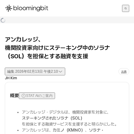
한국어
English
日本語
アンカレッジ、
機関投資家向けにステーキング中のソラナ
（SOL）を担保とする融資を支援
編集
2026年02月13日 午後2:10
出典
JH Kim
概要
STAT AIのご案内
アンカレッジ・デジタルは、機関投資家を対象に、
ステーキングされたソラナ（SOL）
を担保とする融資サービスを支援すると明らかにした。
アンカレッジは、
カミノ（KMNO）
、
ソラナ・