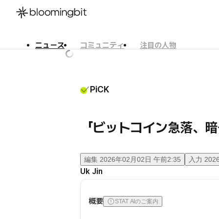
ニュース
コミュニティ
注目の人物
한국어
English
日本語
PiCK
「ビットコイン急落、暗
編集
2026年02月02日 午前2:35
入力
202
Uk Jin
概要
STAT AIのご案内