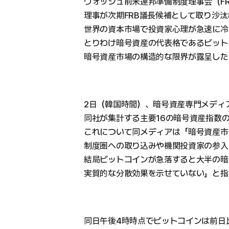
ウォッシュ前米連邦準備制度理事会（FR
理事が次期FRB議長候補として取り沙
世界の資本市場で投資家心理が急速に冷
とりわけ暗号資産の代表格であるビット
暗号資産市場の構造的な限界が露呈した
2日（韓国時間）、暗号資産専門メディ
同社が集計する主要16の暗号資産指数の
これについて同メディアは「暗号資産市
制度圏への取り込みや機関投資家の参入
結局ビットコインが急落すると大半の暗
実質的な分散効果を示せていない」と指
同日午後4時時点でビットコインは前日比