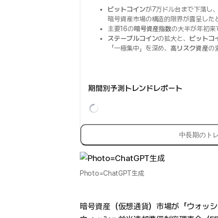
ビットコイン
が7万ドル台まで下落し、
暗号資産市場の構造的限界が露呈した
主要16の
暗号資産指数
の大半が年初来で
ステーブルコイン
の拡大と、
ビットコ
「一極集中」を深め、
高リスク資産
の
期間別予測トレンドレポート
中長期のト
Photo=ChatGPT生成
暗号資産（仮想通貨）市場が「ウォッシ