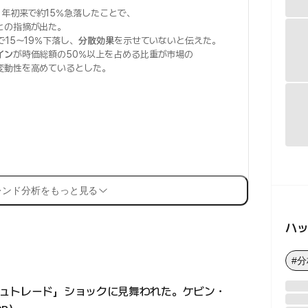
年初来で約15%急落したことで、
との指摘が出た。
15～19%下落し、
分散効果
を示せていないと伝えた。
イン
が時価総額の50%以上を占める比重が市場の
変動性を高めているとした。
レンド分析をもっと見る
ハ
#分
ュトレード」ショックに見舞われた。ケビン・