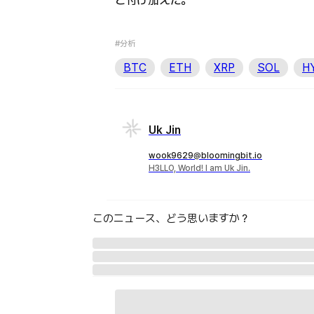
と付け加えた。
#分析
BTC
ETH
XRP
SOL
H
Uk Jin
wook9629@bloomingbit.io
H3LLO, World! I am Uk Jin.
このニュース、どう思いますか？