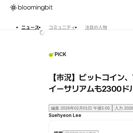
ニュース
コミュニティ
注目の人物
한국어
English
日本語
PiCK
【市況】ビットコイン、7
イーサリアムも2300ド
編集
2026年02月01日 午後5:05
入力
202
Suehyeon Lee