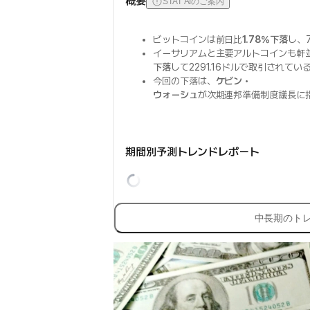
概要
STAT AIのご案内
ビットコインは前日比
1.78%下落
し、
イーサリアムと主要アルトコインも軒
下落
して2291.16ドルで取引されて
今回の下落は、
ケビン・
ウォーシュ
が次期連邦準備制度議長に
期間別予測トレンドレポート
中長期のト