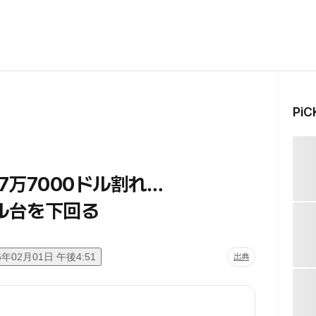
Pi
万7000ドル割れ…
ル台を下回る
6年02月01日 午後4:51
出典