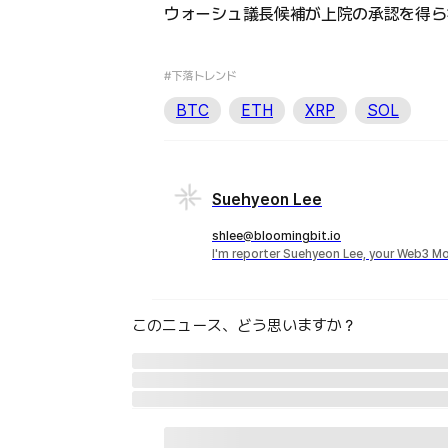
ウォーシュ議長候補が上院の承認を得ら
#下落トレンド
BTC
ETH
XRP
SOL
Suehyeon Lee
shlee@bloomingbit.io
I'm reporter Suehyeon Lee, your Web3 Mo
このニュース、どう思いますか？