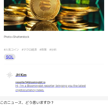
Photo=Shutterstock
#人気コイン
#マクロ経済
#政策
#分析
SOL
JH Kim
reporter1@bloomingbit.io
Hi, I'm a Bloomingbit reporter, bringing you the latest
cryptocurrency news.
このニュース、どう思いますか？