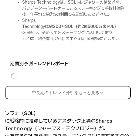
Sharps Technologyは、
SOLトレジャリー
の構築以降、
バリデーターパートナーによるステーキングで手数料控除
後、年平均で約
7%の利回り
を記録したと述べた。
Sharps
Technologyは約
200万SOL（約2億5000万米ドル）
を保有し、その大半をステーキングに活用しており、
これは上場企業（DAT）の中で5番目の規模だとした。
期間別予測トレンドレポート
中長期のトレンド分析をもっと見る
ソラナ（SOL）
に戦略的に投資しているナスダック上場のSharps
Technology（シャープス・テクノロジー）が、