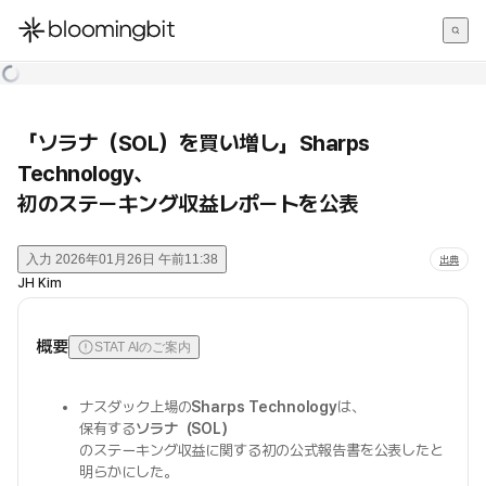
한국어
English
日本語
「ソラナ（SOL）を買い増し」Sharps
Technology、
初のステーキング収益レポートを公表
入力
2026年01月26日 午前11:38
出典
JH Kim
概要
STAT AIのご案内
ナスダック上場の
Sharps Technology
は、
保有する
ソラナ（SOL）
のステーキング収益に関する初の公式報告書を公表したと
明らかにした。