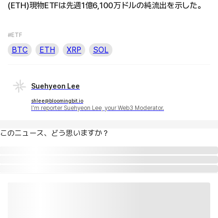
(ETH)現物ETFは先週1億6,100万ドルの純流出を示した。
#ETF
BTC
ETH
XRP
SOL
Suehyeon Lee
shlee@bloomingbit.io
I'm reporter Suehyeon Lee, your Web3 Moderator.
このニュース、どう思いますか？