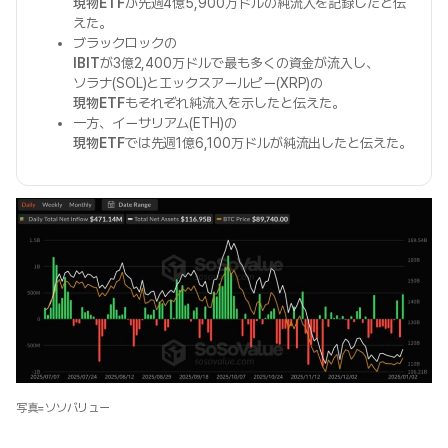
現物ETF
が先週4億5,900万ドルの純流入を記録したと伝
えた。
ブラックロックの
IBIT
が3億2,400万ドルで最も多くの資金が流入し、
ソラナ(SOL)とエックスアールピー(XRP)の
現物ETF
もそれぞれ純流入を示したと伝えた。
一方、イーサリアム(ETH)の
現物ETF
では先週1億6,100万ドルが純流出したと伝えた。
写真=ソソバリュー