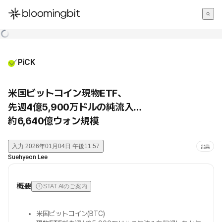
한국어
English
日本語
PiCK
米国ビットコイン現物ETF、
先週4億5,900万ドルの純流入…
約6,640億ウォン規模
入力
2026年01月04日 午後11:57
出典
Suehyeon Lee
概要
STAT AIのご案内
米国ビットコイン(BTC)