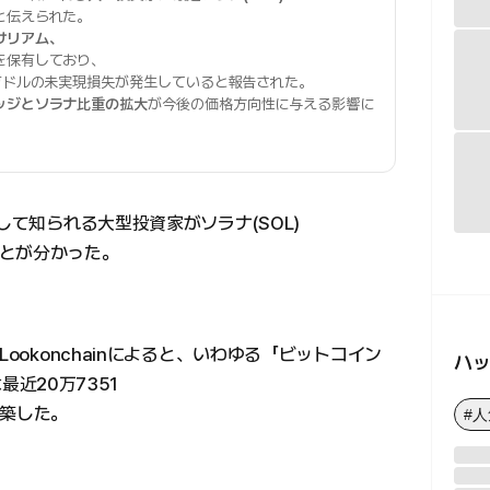
と伝えられた。
サリアム、
を保有しており、
万ドルの未実現損失が発生していると報告された。
ッジとソラナ比重の拡大
が今後の価格方向性に与える影響に
して知られる大型投資家がソラナ(SOL)
とが分かった。
ookonchainによると、いわゆる「ビットコイン
ハ
は最近20万7351
構築した。
#