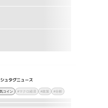
ッシュタグニュース
人気コイン
#マクロ経済
#政策
#分析