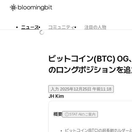
ニュース
コミュニティ
注目の人物
한국어
English
日本語
ビットコイン(BTC) OG
のロングポジションを追
入力
2025年12月25日 午前11:18
JH Kim
概要
STAT AIのご案内
ビットコイン(BTC)の超長期ホルダ