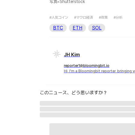
写真=Shutterstock
#人気コイン
#マクロ経済
#政策
#分析
BTC
ETH
SOL
JH Kim
reporter1@bloomingbit.io
Hi, I'm a Bloomingbit reporter, bringing
このニュース、どう思いますか？