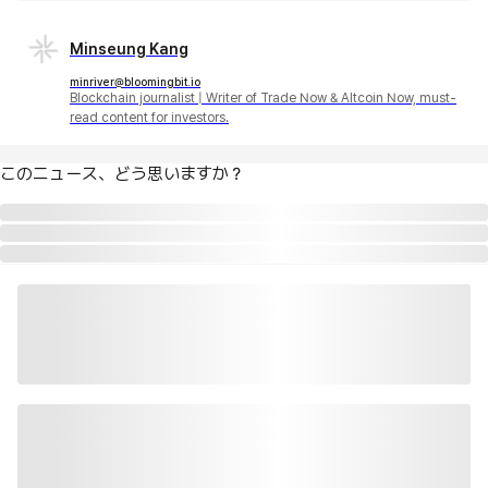
Minseung Kang
minriver@bloomingbit.io
Blockchain journalist | Writer of Trade Now & Altcoin Now, must-
read content for investors.
このニュース、どう思いますか？