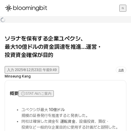
한국어
English
日本語
ソラナを保有する企業ユペクシ、
最大10億ドルの資金調達を推進…運営・
投資資金確保が目的
入力
2025年12月23日 午前9:49
出典
Minseung Kang
概要
STAT AIのご案内
ユペクシが最大
10億ドル
規模の証券発行を推進すると発表した。
同社は確保した資金を
運転資金
、設備投資、買収・
投資など一般的な企業目的に使用する計画だと説明した。