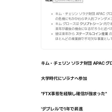
STAT AIのご案内
キム・チェリン ソラナ財団 APAC グ
の危機にもかかわらず人的ファンダメ
キム グロースは
クリプトシーン
内で
来年が最後の機会になるだろうと述べ
彼は来年から
ステーブルコイン産業
の
ほとんどの産業群で不可欠な事業とし
キム・チェリン ソラナ財団 APAC グ
大学時代にソラナへ参加
"FTX事態を経験し確信が強まった"
'デブレル'で1年で昇進