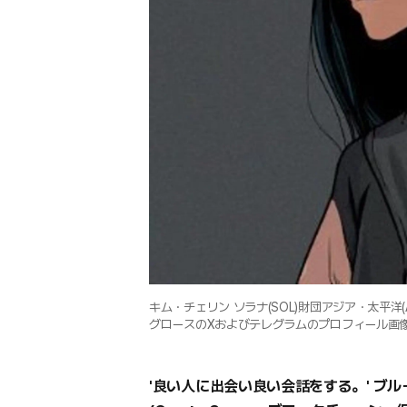
キム・チェリン ソラナ(SOL)財団アジア・太平洋(
グロースのXおよびテレグラムのプロフィール画
'良い人に出会い良い会話をする。' ブ