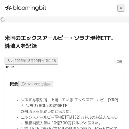
한국어
English
日本語
米国のエックスアールピー・ソラナ現物ETF、
純流入を記録
入力
2025年12月20日 午前1:18
出典
Uk Jin
概要
STAT AIのご案内
米国証券取引所に上場している
エックスアールピー(XRP)
と
ソラナ(SOL) の現物ETF
が純流入を記録したと伝えた。
エックスアールピー現物ETFは1321万ドルの純流入を示し
、累積純流入額は
10億700万ドル
だと伝えた。
ソラナETFにも357万ドルの純流入があり、
ビットワイズ