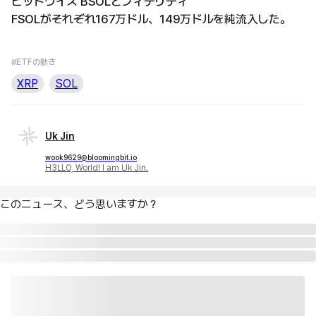
ビットワイズ BSOLとフィデリティ
FSOLがそれぞれ167万ドル、149万ドルを純流入した。
#ETFの動き
XRP
SOL
Uk Jin
wook9629@bloomingbit.io
H3LLO, World! I am Uk Jin.
このニュース、どう思いますか？