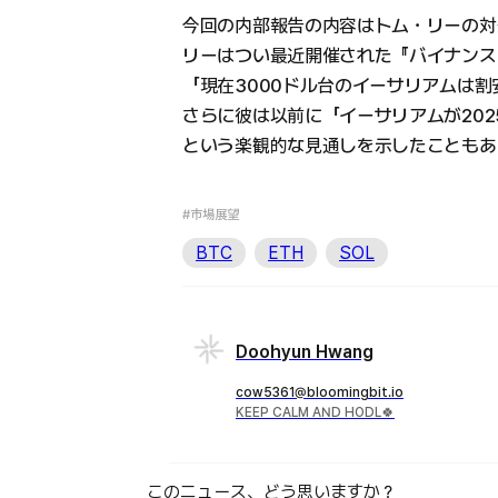
今回の内部報告の内容はトム・リーの対
リーはつい最近開催された『バイナンス
「現在3000ドル台のイーサリアムは
さらに彼は以前に「イーサリアムが202
という楽観的な見通しを示したこともあ
#市場展望
BTC
ETH
SOL
Doohyun Hwang
cow5361@bloomingbit.io
KEEP CALM AND HODL🍀
このニュース、どう思いますか？