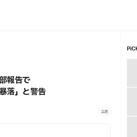
Pi
部報告で
暴落」と警告
出典