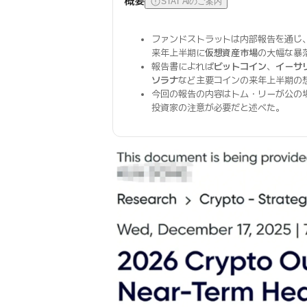
概要
STAT AIのご案内
ファンドストラットは内部報告を通じ
来年上半期に
仮想資産市場
の大幅な暴
報告書によれば
ビットコイン
、
イーサ
ソラナ
など主要コインの来年上半期の
今回の報告の内容はトム・リーが公の
投資家の注意が必要だと述べた。