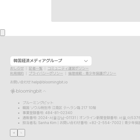
韓国経済メディアグループ
おしらせ
記者一覧
コミュニティ運営ポリシー
利用規約
プライバシーポリシー
倫理規範・青少年保護ポリシー
お問い合わせ
help@bloomingbit.io
ブルーミングビット
韓国 ソウル特別市 江南区 テヘラン路 217 10階
事業登録番号: 484-81-02340
通販番号: 2024-서울강남-01131
|
オンライン新聞登録番号: 서울,아537
担当者名: Sanha Kim
|
お問い合わせ番号: +82-2-554-7002
|
青少年保護