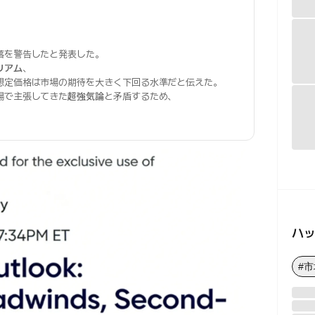
、
落を警告したと発表した。
リアム
、
想定価格は市場の期待を大きく下回る水準だと伝えた。
場で主張してきた
超強気論
と矛盾するため、
ハ
#