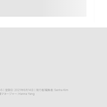
65
|
登録日: 2021年6月14日
|
発行者/編集者: Sanha Kim
マネージャー: Hanna Yang